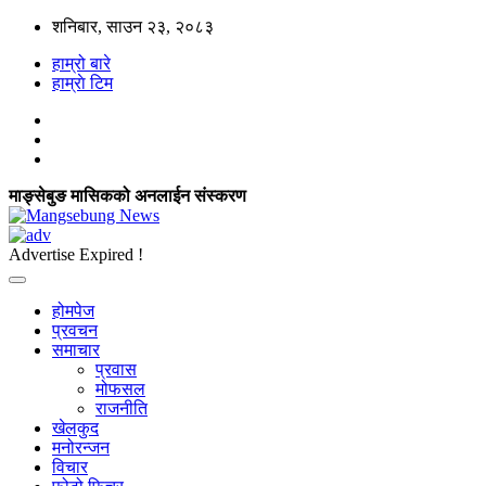
शनिबार, साउन २३, २०८३
हाम्रो बारे
हाम्राे टिम
माङ्सेबुङ मासिकको अनलाईन संस्करण
Advertise Expired !
होमपेज
प्रवचन
समाचार
प्रवास
मोफसल
राजनीति
खेलकुद
मनोरन्जन
विचार