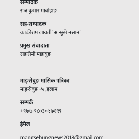
सम्पादक
राज कुमार माबोहाङ
सह-सम्पादक
काकीराम लावती ‘आन्छुमे नसान’
प्रमुख संवादाता
सङसेमी माङयुङ
माङ्सेबुङ मासिक पत्रिका
माङ्सेबुङ -५ ,इलाम
सम्पर्क
+९७७-९८०३०५७१९९
ईमेल
mangsebungnews2018@gmail.com