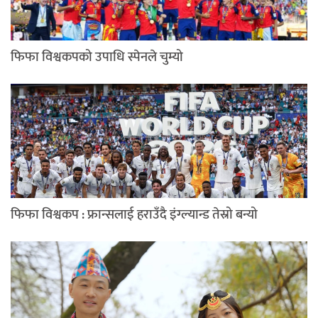
फिफा विश्वकपको उपाधि स्पेनले चुम्यो
फिफा विश्वकप : फ्रान्सलाई हराउँदै इंग्ल्यान्ड तेस्रो बन्यो