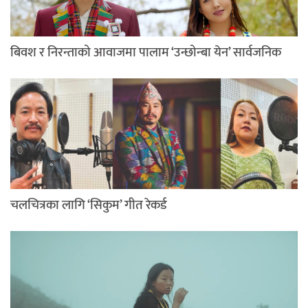
बिवश र निरन्ताको आवाजमा पालाम ‘उन्छोन्बा येन’ सार्वजनिक
चलचित्रका लागि ‘सिकुम’ गीत रेकर्ड