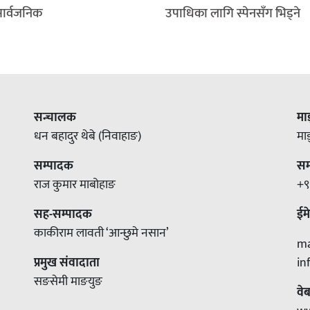
सार्वजनिक
उपाधिका लागि स्पेनसँग भिड्ने
सन्चालक
मा
धन बहादुर थेबे (निवाहाङ)
मा
सम्पादक
सम्
राज कुमार माबोहाङ
+९
सह-सम्पादक
ईम
काकीराम लावती ‘आन्छुमे नसान’
m
प्रमुख संवादाता
i
सङसेमी माङयुङ
वे