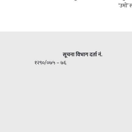
‘उमो’ 
सूचना विभाग दर्ता नं.
१२९०/०७५ – ७६