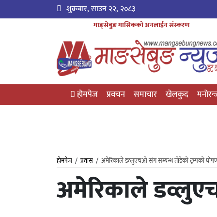
शुक्रबार, साउन २२, २०८३
माङ्सेबुङ मासिकको अनलाईन संस्करण
होमपेज
प्रवचन
समाचार
खेलकुद
मनोरन
होमपेज
/
प्रवास
/
अमेरिकाले डव्लुएचओ संग सम्बन्ध तोडेको ट्रम्पको घोष
अमेरिकाले डव्लुएच