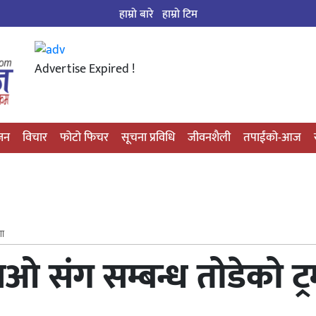
हाम्रो बारे
हाम्राे टिम
Advertise Expired !
्जन
विचार
फोटो फिचर
सूचना प्रविधि
जीवनशैली
तपाईंको-आज
णा
ओ संग सम्बन्ध तोडेको ट्