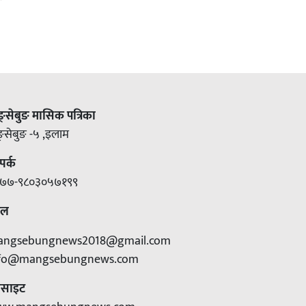
ङ्सेबुङ मासिक पत्रिका
ङ्सेबुङ -५ ,इलाम
पर्क
७७-९८०३०५७१९९
ेल
angsebungnews2018@gmail.com
nfo@mangsebungnews.com
बसाइट