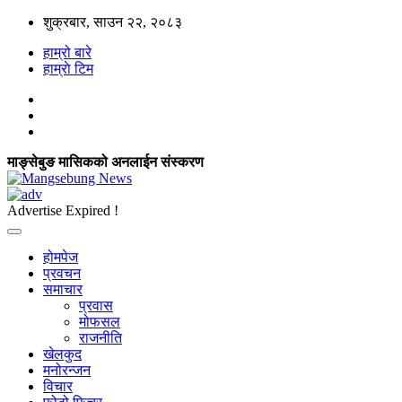
शुक्रबार, साउन २२, २०८३
हाम्रो बारे
हाम्राे टिम
माङ्सेबुङ मासिकको अनलाईन संस्करण
Advertise Expired !
होमपेज
प्रवचन
समाचार
प्रवास
मोफसल
राजनीति
खेलकुद
मनोरन्जन
विचार