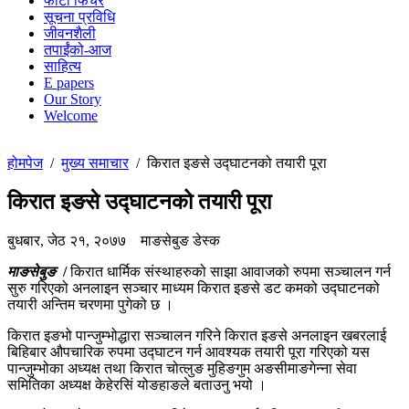
फोटो फिचर
सूचना प्रविधि
जीवनशैली
तपाईंको-आज
साहित्य
E papers
Our Story
Welcome
होमपेज
/
मुख्य समाचार
/
किरात इङसे उद्घाटनको तयारी पूरा
किरात इङसे उद्घाटनको तयारी पूरा
बुधबार, जेठ २१, २०७७
माङसेबुङ डेस्क
माङसेबुङ
/
किरात धार्मिक संस्थाहरुको साझा आवाजको रुपमा सञ्चालन गर्न
सुरु गरिएको अनलाइन सञ्चार माध्यम किरात इङसे डट कमको उद्घाटनको
तयारी अन्तिम चरणमा पुगेको छ ।
किरात इङभो पान्जुम्भोद्धारा सञ्चालन गरिने किरात इङसे अनलाइन खबरलाई
बिहिबार औपचारिक रुपमा उद्घाटन गर्न आवश्यक तयारी पूरा गरिएको यस
पान्जुम्भोका अध्यक्ष तथा किरात चोत्लुङ मुहिङगुम अङसीमाङगेन्ना सेवा
समितिका अध्यक्ष केहेरसिं योङहाङले बताउनु भयो ।