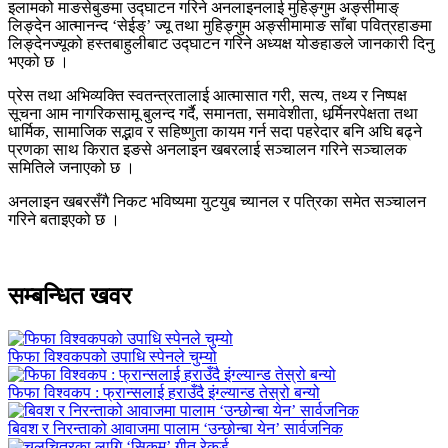
इलामको माङसेबुङमा उद्घाटन गरिने अनलाइनलाई मुहिङ्गुम अङ्सीमाङ्
लिङ्देन आत्मानन्द ‘सेईङ्’ ज्यू तथा मुहिङ्गुम अङ्सीमामाङ साँबा पवित्रहाङमा
लिङ्देनज्यूको हस्तबाहुलीबाट उद्घाटन गरिने अध्यक्ष योङहाङले जानकारी दिनु
भएको छ ।
प्रेस तथा अभिव्यक्ति स्वतन्त्रतालाई आत्मासात गरी, सत्य, तथ्य र निष्पक्ष
सूचना आम नागरिकसामू बुलन्द गर्दै, समानता, समावेशीता, धर्र्मिनरपेक्षता तथा
धार्मिक, सामाजिक सद्भाव र सहिष्णुता कायम गर्न सदा पहरेदार बनि अघि बढ्ने
प्रणका साथ किरात इङसे अनलाइन खबरलाई सञ्चालन गरिने सञ्चालक
समितिले जनाएको छ ।
अनलाइन खबरसँगै निकट भविष्यमा युटयुब च्यानल र पत्रिका समेत सञ्चालन
गरिने बताइएको छ ।
सम्बन्धित खवर
फिफा विश्वकपको उपाधि स्पेनले चुम्यो
फिफा विश्वकप : फ्रान्सलाई हराउँदै इंग्ल्यान्ड तेस्रो बन्यो
बिवश र निरन्ताको आवाजमा पालाम ‘उन्छोन्बा येन’ सार्वजनिक