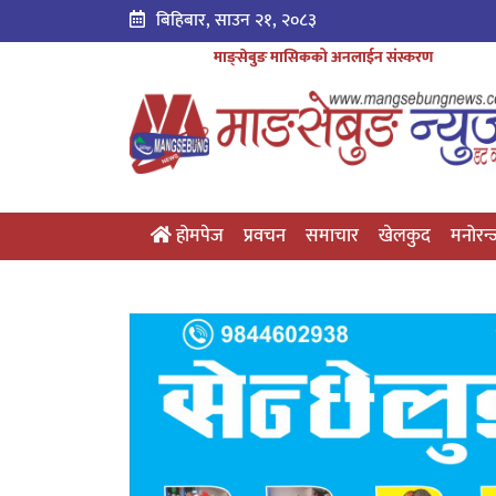
बिहिबार, साउन २१, २०८३
माङ्सेबुङ मासिकको अनलाईन संस्करण
होमपेज
प्रवचन
समाचार
खेलकुद
मनोरन