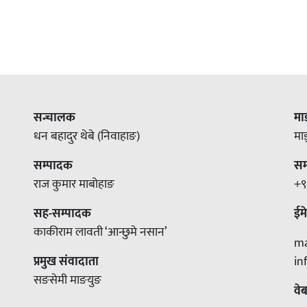
सन्चालक
मा
धन बहादुर थेबे (निवाहाङ)
मा
सम्पादक
सम्
राज कुमार माबोहाङ
+९
सह-सम्पादक
ईम
काकीराम लावती ‘आन्छुमे नसान’
m
प्रमुख संवादाता
i
सङसेमी माङयुङ
वे