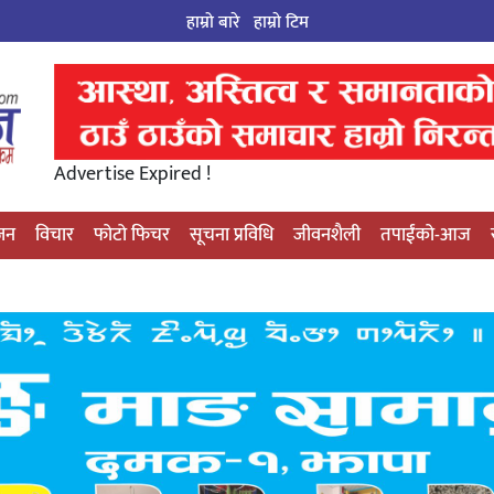
हाम्रो बारे
हाम्राे टिम
Advertise Expired !
्जन
विचार
फोटो फिचर
सूचना प्रविधि
जीवनशैली
तपाईंको-आज