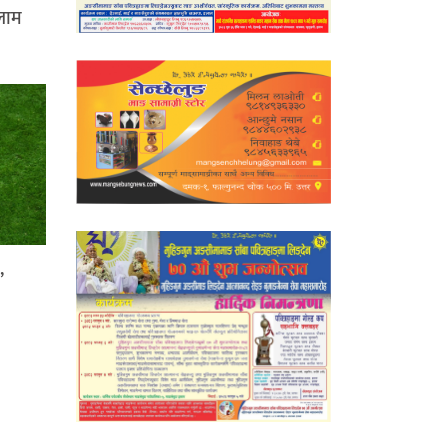
लाम
,