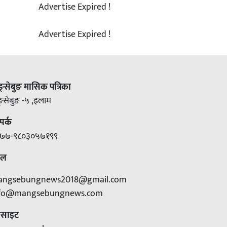
Advertise Expired !
Advertise Expired !
ङ्सेबुङ मासिक पत्रिका
ङ्सेबुङ -५ ,इलाम
पर्क
७७-९८०३०५७१९९
ेल
angsebungnews2018@gmail.com
nfo@mangsebungnews.com
बसाइट