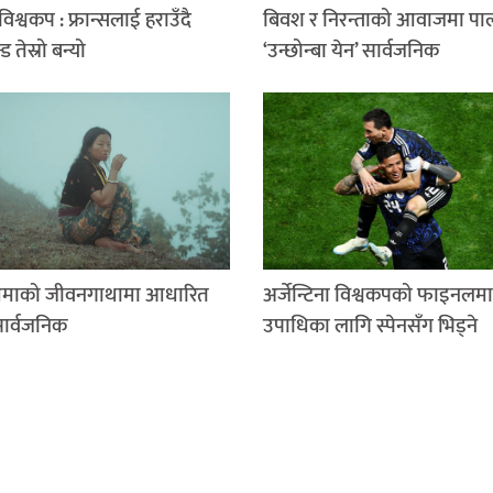
िश्वकप : फ्रान्सलाई हराउँदै
बिवश र निरन्ताको आवाजमा पा
न्ड तेस्रो बन्यो
‘उन्छोन्बा येन’ सार्वजनिक
माको जीवनगाथामा आधारित
अर्जेन्टिना विश्वकपको फाइनलमा
सार्वजनिक
उपाधिका लागि स्पेनसँग भिड्ने