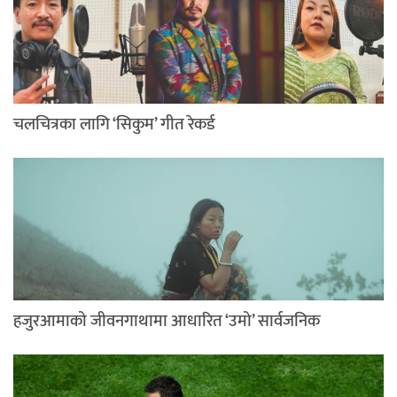
चलचित्रका लागि ‘सिकुम’ गीत रेकर्ड
हजुरआमाको जीवनगाथामा आधारित ‘उमो’ सार्वजनिक