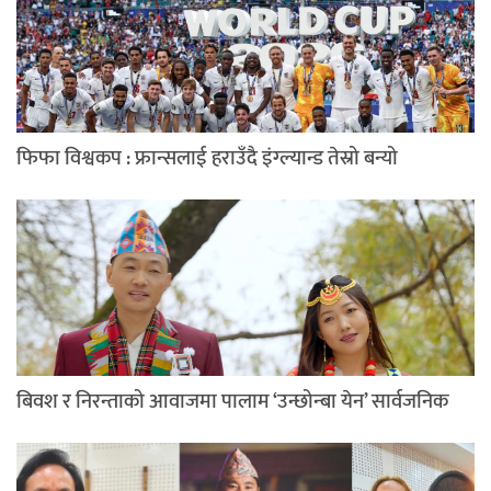
फिफा विश्वकप : फ्रान्सलाई हराउँदै इंग्ल्यान्ड तेस्रो बन्यो
बिवश र निरन्ताको आवाजमा पालाम ‘उन्छोन्बा येन’ सार्वजनिक