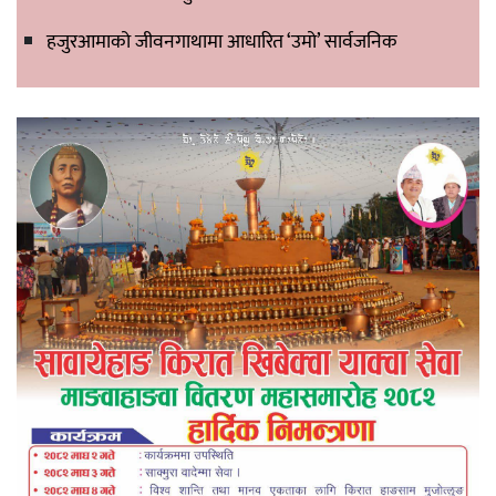
हजुरआमाको जीवनगाथामा आधारित ‘उमो’ सार्वजनिक