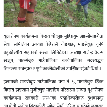
वृक्षारोपण कार्यक्रममा किरात चोत्लुङ मुहिङगुम अङसीमाङगेन्ना
सेवा समितिका अध्यक्ष केहेरसिं योङहाङ, माङसेबुङ कृषि
बहुउद्देश्यीय सहकारी संस्था लिमिटेडका अध्यक्ष राजेन्द्रविक्रम
खजुम, माङसेबुङ गाउँपालिका कार्यपालिका सदस्यद्धय
तिलरुपा सबेन्हाङ र पूर्ण कार्कीढोलीको उपस्थित रहेको थियो ।
इलामको माङसेबुङ गाउँपालिका वडा नंं. ५, माङसेबुङ स्थित
किरात हाङसाम मुजोत्लुङ माङहिम परिसरमा सम्पन्न वृक्षारोपण
कार्यक्रममा सहकारी संस्थाका पदाधिकारीहरु दुधबहादुर
लाओती, मनोज सिवाकोटी, महेश सेर्मा, धिरेन्द्र आङदेम्बे लगायत