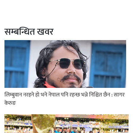
सम्बन्धित खवर
लिम्बुवान नरहने हो भने नेपाल पनि रहन्छ भन्ने निश्चित छैन : सागर
केरुङ