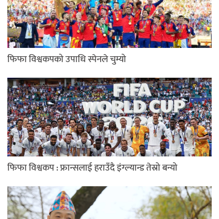
फिफा विश्वकपको उपाधि स्पेनले चुम्यो
फिफा विश्वकप : फ्रान्सलाई हराउँदै इंग्ल्यान्ड तेस्रो बन्यो