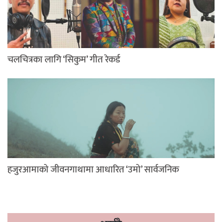
चलचित्रका लागि ‘सिकुम’ गीत रेकर्ड
हजुरआमाको जीवनगाथामा आधारित ‘उमो’ सार्वजनिक