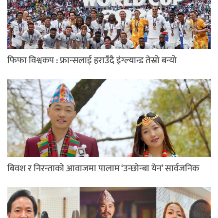
फिफा विश्वकप : फ्रान्सलाई हराउँदै इंग्ल्यान्ड तेस्रो बन्यो
बिवश र निरन्ताको आवाजमा पालाम ‘उन्छोन्बा येन’ सार्वजनिक