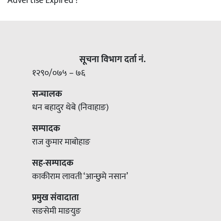
Advertise Expired !
सूचना विभाग दर्ता नं.
१२९०/०७५ – ७६
सन्चालक
धन बहादुर थेबे (निवाहाङ)
सम्पादक
राज कुमार माबोहाङ
सह-सम्पादक
काकीराम लावती ‘आन्छुमे नसान’
प्रमुख संवादाता
सङसेमी माङयुङ