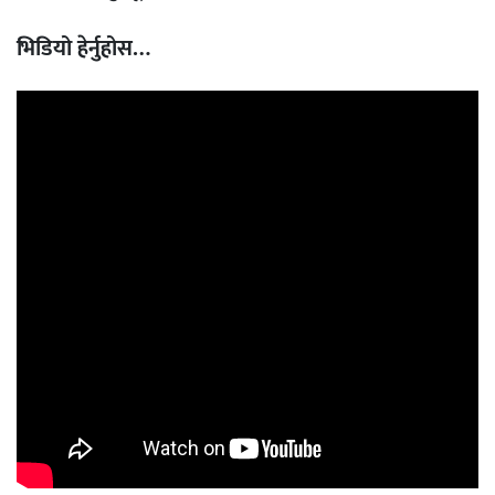
भिडियो हेर्नुहोस…