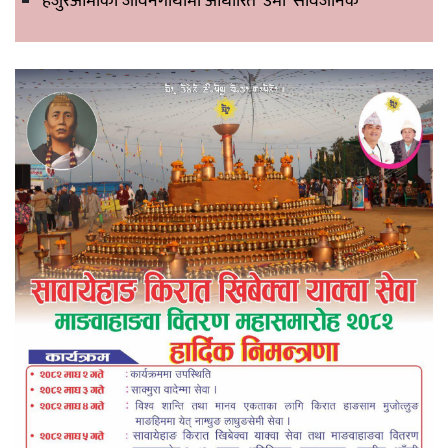
हजुरआमाको जीवनगाथामा आधारित ‘उमो’ सार्वजनिक