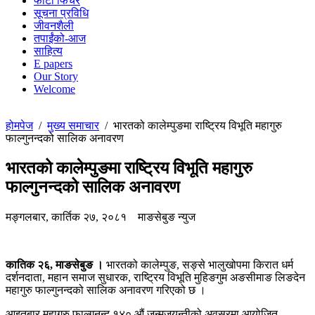
फोटो फिचर
सूचना प्रविधि
जीवनशैली
तपाईंको-आज
साहित्य
E papers
Our Story
Welcome
होमपेज
/
मुख्य समाचार
/
भारतको कालेम्पुङमा राष्ट्रिय विभूति महागुरु
फाल्गुनन्दको सालिक अनावरण
भारतको कालेम्पुङमा राष्ट्रिय विभूति महागुरु
फाल्गुनन्दको सालिक अनावरण
मङ्गलबार, कार्तिक २७, २०८१
माङसेबुङ न्युज
कातिक २६, माङसेबुङ ।
भारतको कालेम्पुङ, सङ्से भालुखोपमा किरात धर्म
दर्शनदाता, महान समाज सुधारक, राष्ट्रिय विभूति मुहिङगुम अङसीमाङ लिङदेन
महागुरु फाल्गुनन्दको सालिक अनावरण गरिएको छ ।
आइतबार महागुरु फाल्गुनन्द १४० औं जन्मजयन्तीको अवसरमा आयोजित