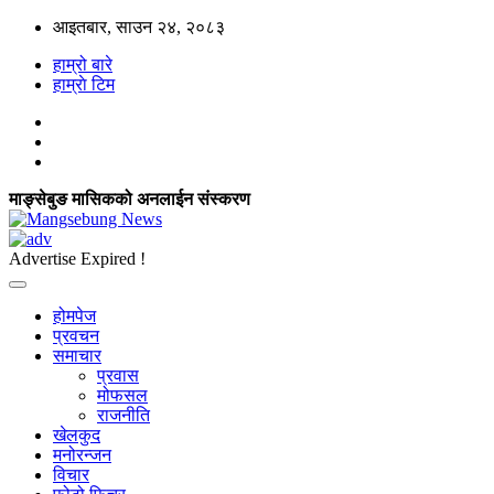
आइतबार, साउन २४, २०८३
हाम्रो बारे
हाम्राे टिम
माङ्सेबुङ मासिकको अनलाईन संस्करण
Advertise Expired !
होमपेज
प्रवचन
समाचार
प्रवास
मोफसल
राजनीति
खेलकुद
मनोरन्जन
विचार