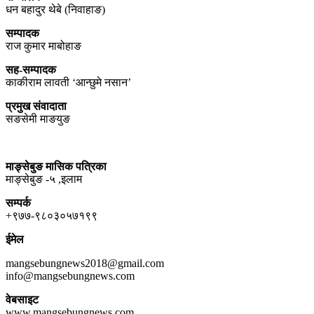
धन बहादुर थेबे (निवाहाङ)
सम्पादक
राज कुमार माबोहाङ
सह-सम्पादक
काकीराम लावती ‘आन्छुमे नसान’
प्रमुख संवादाता
सङसेमी माङयुङ
माङ्सेबुङ मासिक पत्रिका
माङ्सेबुङ -५ ,इलाम
सम्पर्क
+९७७-९८०३०५७१९९
ईमेल
mangsebungnews2018@gmail.com
info@mangsebungnews.com
वेबसाइट
www.mangsebungnews.com