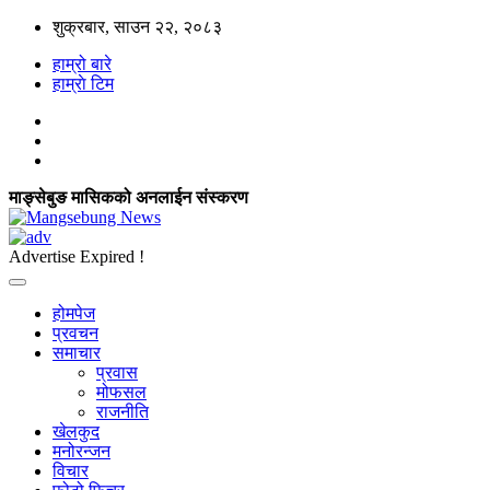
शुक्रबार, साउन २२, २०८३
हाम्रो बारे
हाम्राे टिम
माङ्सेबुङ मासिकको अनलाईन संस्करण
Advertise Expired !
होमपेज
प्रवचन
समाचार
प्रवास
मोफसल
राजनीति
खेलकुद
मनोरन्जन
विचार