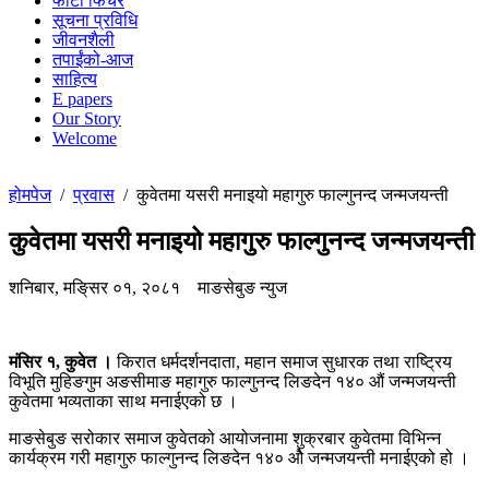
फोटो फिचर
सूचना प्रविधि
जीवनशैली
तपाईंको-आज
साहित्य
E papers
Our Story
Welcome
होमपेज
/
प्रवास
/
कुवेतमा यसरी मनाइयो महागुरु फाल्गुनन्द जन्मजयन्ती
कुवेतमा यसरी मनाइयो महागुरु फाल्गुनन्द जन्मजयन्ती
शनिबार, मङि्सर ०१, २०८१
माङसेबुङ न्युज
मंसिर १, कुवेत ।
किरात धर्मदर्शनदाता, महान समाज सुधारक तथा राष्ट्रिय
विभूति मुहिङगुम अङसीमाङ महागुरु फाल्गुनन्द लिङदेन १४० औं जन्मजयन्ती
कुवेतमा भव्यताका साथ मनाईएको छ ।
माङसेबुङ सरोकार समाज कुवेतको आयोजनामा शुक्रबार कुवेतमा विभिन्न
कार्यक्रम गरी महागुरु फाल्गुनन्द लिङदेन १४० ओै जन्मजयन्ती मनाईएको हो ।