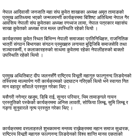
नेपाल आदिवासी जनजाति महा संघ कुवेत शाखाका अध्यक्ष अमृत तामाङको
प्रमुख आतिथ्यमा भएको जन्मजयन्ती कार्यक्रममा बिशिष्ट अतिथिमा नेपाल गैर
आवसिय नेपाली संघ कुवेतका अध्यक्ष रणध्वज लामा, नेपाल पत्रकार महासंघ
साखा कुवेतको अध्यक्ष राज मल्ल उपस्थिति रहेको थियो ।
कार्यक्रममा कुवेत स्थित बिभिन्न नेपाली समाजका प्रतिनिधिहरु, राजनितिक
भात्री संगठन बिभागका संगठन प्रमुखहरु लगायत बुद्विजिबि समाजसेवि तथा
सञ्चारकर्मी, र कलाकारहरुको साथमा कुवेतमा रहेका नेपालीहरुको बाक्लो
उपस्थिति रहेको थियो ।
प्रमुख अथितिबाट दीप जलनसँगै राष्ट्रिय विभूती महागुरु फाल्गुनन्द लिङदेनको
तस्विरमा माल्यार्पण गरी कार्यक्रमको उदघाटन गरिएको थियो भने स्वागत गित
मान वहादुर साँवाले प्रस्तुत गरेका थिए ।
यसैगरी नगेन्द्र खजुम, डिबि राई, सुन्दर परियार, भिम तामाङ्गले गायन
प्रस्तुतिको पस्केको कार्यक्रममा अनिस लावती, सोफिया लिम्बू, सुमि लिम्बू र
गङ्गा सुनुवारले नृत्य प्रस्तुत गरेका थिए ।
कार्यक्रममा वत्तलाहरुले शुभकामना मन्तव्य राख्नेक्रममा महान समाज सुधारक,
राष्ट्रिय विभूती महागुरु फाल्गुनन्द लिङदेनको विश्व शान्ति मानव एकताको