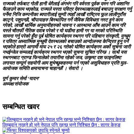
राज्यको तर्फबाट गोली हानी धेरैलाई अंगभंग गरि वर्वरता पूर्वक दमन गरि अशान्ति
फैलाउने काम भएकोछ, राज्यले यस्ता पवित्र देवस्थलहरुलाई बचाउनु सरक्षण गर्नु
पर्नेमा निजि कम्पनीका ब्यपारीलाई सुम्पी त्यहाँ लाखौं राष्ट्रिय फूल लालीगुराँस
काट्ने, पशुपन्छी, चौपायाहरु बिस्थापित गर्ने जैविक विविधता नस्ट हुने काम
गरेको, लाखौं धार्मिक अनुयायीहरुको भावना र आस्थामा आँच आउने काम गरि
यस्ले चौतर्फी नैतिक दवाब परेको र यो घडीमा हामी गर या मरको परिस्थिति
सामना गर्नु परेको हुँदा पूर्ब घोषित कार्यक्रम स्थगन गरि पहिचान संस्कृती, मुन्धुम
र पवित्र अध्यात्मिक मुन्धुमी देवस्थलको बचाउको आन्दोलनमा केन्द्रित हुनु पर्ने
भएकोले हाम्रो आगामी माघ २५ र २६ गतेको घोषित कार्यक्रम अर्को सुचना जारी
नभईन्जेल सम्मलाई कार्यक्रम स्थगन भएको सुचना सुचित गरिन्छ । साथै यस
स्थगनबाट ग्राण्ड फिनालेको तयारीमा रहेको जज, उत्कृष्ट दश फाइनलिष्ट
लगायत सम्पूर्ण सहयोगी आम शुभेच्छुकहरुमा पर्न गएको असुविधाहरु प्रति मुल–
आयोजक समिति क्षमायाचना चाहान्छौं । सेवारो ।
पूर्ण कुमार सेर्मा ‘यादन’
अध्यक्ष/संयोजक
सम्बन्धित खवर
लिम्बुवान नरहने हो भने नेपाल पनि रहन्छ भन्ने निश्चित छैन : सागर केरुङ