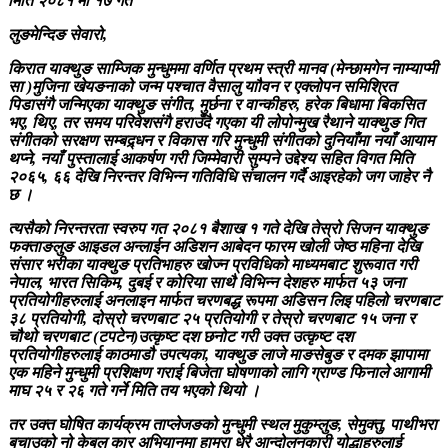
मिति २०८१ मा १७ गते
लुङमेन्दिङ सेवारो,
किरात याक्थुङ साम्जिक मुन्धुममा वर्णित प्रथम स्त्री मानव (मेन्छामगेन नाम्याप्मी
सा )मुजिना खेयङनाको जन्म पश्चात वैसालु याौवन र एक्लोपन समिश्रित
पिडासंगै जन्मिएका याक्थुङ संगीत, मुर्छना र वान्कीहरु, हरेक बिधामा बिकसित
भए, थिए, तर समय परिवेशसंगै हराउँदै गएका यी लोपोन्मुख रैथाने याक्थुङ गित
संगीतको सरक्षण सम्बद्र्धन र विकास गरि मुन्धुमी संगीतको दुनियाँमा नयाँ आयाम
थप्ने, नयाँ पुस्तालाई आकर्षण गरी जिम्मेवारी सुम्पने उद्देश्य सहित विगत मिति
२०६५, ६६ देखि निरन्तर विभिन्न गतिविधि संचालन गर्दै आइरहेको जग जाहेर नै
छ ।
त्यसैको निरन्तरता स्वरुप गत २०८१ बैशाख १ गते देखि तेस्रो सिजन याक्थुङ
फक्ताङलुङ आइडल अन्लाईन अडिशन आबेदन फारम खोली जेष्ठ महिना देखि
संसार भरीका याक्थुङ प्रतिभाहरु खोज्न प्रविधिको माध्यमबाट शुरूवात गरी
नेपाल, भारत सिकिम, दुबई र कोरिया साथै विभिन्न देशहरु मार्फत ५३ जना
प्रतियोगीहरुलाई अनलाइन मार्फत चरणबद्ध रूपमा अडिसन लिइ पहिलो चरणबाट
३८ प्रतियोगी, दोस्रो चरणबाट २५ प्रतियोगी र तेस्रो चरणबाट १५ जना र
चौथो चरणबाट (टपटेन)उत्कृष्ट दश छनोट गरी उक्त उत्कृष्ट दश
प्रतियोगीहरुलाई काठमाडौ उपत्यका, याक्थुङ लाजे माङसेबुङ र दमक झापामा
एक महिने मुन्धुमी प्रशिक्षण गराई बिजेता घोषणाको लागि ग्राण्ड फिनाले आगामी
माघ २५ र २६ गते गर्ने मिति तय भएको थियो ।
तर उक्त घोषित कार्यक्रम ताप्लेजङको मुन्धुमी स्थल मुकुम्लुङ, सेमुक्तु, पाथीभरा
बचाउको नो केबल कार अभियानमा हाम्रा धेरै आन्दोलनकारी योद्धाहरुलाई