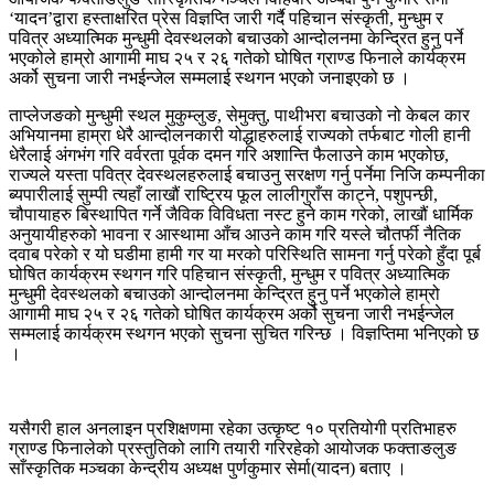
‘यादन’द्वारा हस्ताक्षरित प्रेस विज्ञप्ति जारी गर्दै पहिचान संस्कृती, मुन्धुम र
पवित्र अध्यात्मिक मुन्धुमी देवस्थलको बचाउको आन्दोलनमा केन्द्रित हुनु पर्ने
भएकोले हाम्रो आगामी माघ २५ र २६ गतेको घोषित ग्राण्ड फिनाले कार्यक्रम
अर्को सुचना जारी नभईन्जेल सम्मलाई स्थगन भएको जनाइएको छ ।
ताप्लेजङको मुन्धुमी स्थल मुकुम्लुङ, सेमुक्तु, पाथीभरा बचाउको नो केबल कार
अभियानमा हाम्रा धेरै आन्दोलनकारी योद्धाहरुलाई राज्यको तर्फबाट गोली हानी
धेरैलाई अंगभंग गरि वर्वरता पूर्वक दमन गरि अशान्ति फैलाउने काम भएकोछ,
राज्यले यस्ता पवित्र देवस्थलहरुलाई बचाउनु सरक्षण गर्नु पर्नेमा निजि कम्पनीका
ब्यपारीलाई सुम्पी त्यहाँ लाखौं राष्ट्रिय फूल लालीगुराँस काट्ने, पशुपन्छी,
चौपायाहरु बिस्थापित गर्ने जैविक विविधता नस्ट हुने काम गरेको, लाखौं धार्मिक
अनुयायीहरुको भावना र आस्थामा आँच आउने काम गरि यस्ले चौतर्फी नैतिक
दवाब परेको र यो घडीमा हामी गर या मरको परिस्थिति सामना गर्नु परेको हुँदा पूर्ब
घोषित कार्यक्रम स्थगन गरि पहिचान संस्कृती, मुन्धुम र पवित्र अध्यात्मिक
मुन्धुमी देवस्थलको बचाउको आन्दोलनमा केन्द्रित हुनु पर्ने भएकोले हाम्रो
आगामी माघ २५ र २६ गतेको घोषित कार्यक्रम अर्को सुचना जारी नभईन्जेल
सम्मलाई कार्यक्रम स्थगन भएको सुचना सुचित गरिन्छ । विज्ञप्तिमा भनिएको छ
।
यसैगरी हाल अनलाइन प्रशिक्षणमा रहेका उत्कृष्ट १० प्रतियोगी प्रतिभाहरु
ग्राण्ड फिनालेको प्रस्तुतिको लागि तयारी गरिरहेको आयोजक फक्ताङलुङ
साँस्कृतिक मञ्चका केन्द्रीय अध्यक्ष पुर्णकुमार सेर्मा(यादन) बताए ।