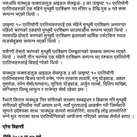
यसअघि याक्थुङ फक्ताङलुङ आइडल सेक्फूङ–३ का उत्कृष्ट १० प्रतियोगी
प्रतिभाहरुको एक महिने मुन्धुमी प्रशिक्षण गत मंसिर ७ देखि पुस ७ गते सम्म
सम्पन्न भएको थियो ।
उत्कृष्ट १० प्रतियोगी प्रतिभाहरुलाई एक महिने मुन्धुमी प्रशिक्षण अन्तरगत
पहिलो चरणको एकहप्ते मुन्धुमी प्रशिक्षण काठमाडौंमा सम्पन्न भएको थियो ।
त्यसपछि दोस्रो चरणको मुन्धुमी प्रशिक्षण इलामको धार्मिक पर्यटकिय स्थल
माङसेबुङमा सम्पन्न भएको थियो ।
यसैगरी तेस्रो चरणको मुन्धुमी प्रशिक्षण लिम्बूवानको दमकमा सम्पन्न भएको
थियो । यसरी तीन चरणमा एक महिने प्रशिक्षण सम्पन्न भए पश्चात प्रतियोगी
प्रतिभाहरुलाई बिदाई गरेको थियो ।
याक्थुङ फक्ताङलुङ आइडल सेकफुङ ३ को उत्कृष्ट १० प्रतियोगी
प्रतिभाहरुमा बिजय फागो वनेम, गगन प्रकाश लावती, मनु योङ्हाङ, अशल
तुम्रोक, दर्पण शेर्मा(याम्धान), सुनिता योङ्हाङ, अर्जुन नाल्बो, दिलिप माखिम,
सन्जित्रा लिम्बु लाफुन र राजेन्द्र सेर्मा रहेका छन ।
रैथाने किरात याक्थुङ गित संगीतको सरक्षण सम्बद्र्धन र बिकास गरि मुन्धुमी
संगीतको दुनियाँमा नयाँ आयाम थप्ने, नयाँ पुस्तालाई आकर्षण गरी जिम्मेवारी
सुम्पने उदेश्यका साथ ‘याक्थुङ साम्लो साम्लोरिरो, साम्लोइ लोइ लाम्लोरिरो’
भन्ने मुल नाराका साथ प्रतियोगिताको आयोजना गरिएको अध्यक्ष सेर्माले बताए ।
प्रेस बिज्ञप्ती