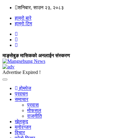
शनिबार, साउन २३, २०८३
हाम्रो बारे
हाम्राे टिम
माङ्सेबुङ मासिकको अनलाईन संस्करण
Advertise Expired !
होमपेज
प्रवचन
समाचार
प्रवास
मोफसल
राजनीति
खेलकुद
मनोरन्जन
विचार