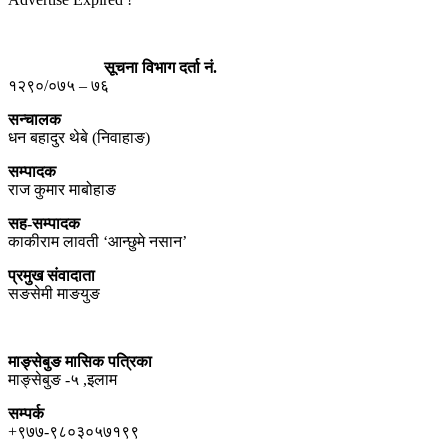
सूचना विभाग दर्ता नं.
१२९०/०७५ – ७६
सन्चालक
धन बहादुर थेबे (निवाहाङ)
सम्पादक
राज कुमार माबोहाङ
सह-सम्पादक
काकीराम लावती ‘आन्छुमे नसान’
प्रमुख संवादाता
सङसेमी माङयुङ
माङ्सेबुङ मासिक पत्रिका
माङ्सेबुङ -५ ,इलाम
सम्पर्क
+९७७-९८०३०५७१९९