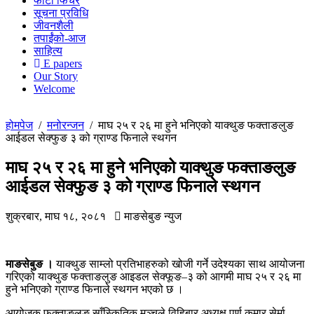
फोटो फिचर
सूचना प्रविधि
जीवनशैली
तपाईंको-आज
साहित्य
E papers
Our Story
Welcome
होमपेज
/
मनोरन्जन
/
माघ २५ र २६ मा हुने भनिएको याक्थुङ फक्ताङलुङ
आईडल सेक्फुङ ३ को ग्राण्ड फिनाले स्थगन
माघ २५ र २६ मा हुने भनिएको याक्थुङ फक्ताङलुङ
आईडल सेक्फुङ ३ को ग्राण्ड फिनाले स्थगन
शुक्रबार, माघ १८, २०८१
माङसेबुङ न्युज
माङसेबुङ ।
याक्थुङ साम्लो प्रतिभाहरुको खोजी गर्ने उदेश्यका साथ आयोजना
गरिएको याक्थुङ फक्ताङलुङ आइडल सेक्फूङ–३ को आगमी माघ २५ र २६ मा
हुने भनिएको ग्राण्ड फिनाले स्थगन भएको छ ।
आयोजक फक्ताङलुङ साँस्किृतिक मञ्चले विहिबार अध्यक्ष पुर्ण कुमार सेर्मा