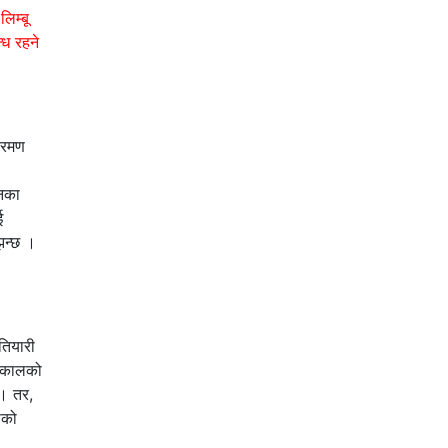
िम्बू
्ध रहने
्रमण
टनका
ई
िन्छ ।
तियारी
 ढकालको
 । तर,
सीको