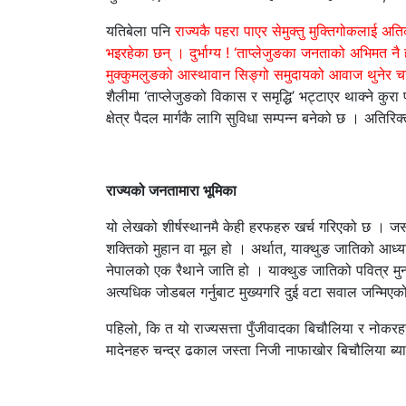
यतिबेला पनि
राज्यकै पहरा पाएर सेमुक्तु मुक्तिगोकलाई 
भइरहेका छन् । दुर्भाग्य ! ‘ताप्लेजुङका जनताको अभिमत नै ह
मुक्कुमलुङको आस्थावान सिङ्गो समुदायको आवाज थुनेर चन
शैलीमा ‘ताप्लेजुङको विकास र समृद्धि’ भट्टाएर थाक्ने कु
क्षेत्र पैदल मार्गकै लागि सुविधा सम्पन्न बनेको छ । अतिर
राज्यको जनतामारा भूमिका
यो लेखको शीर्षस्थानमै केही हरफहरु खर्च गरिएको छ । जसमा
शक्तिको मुहान वा मूल हो । अर्थात, याक्थुङ जातिको आध्यात
नेपालको एक रैथाने जाति हो । याक्थुङ जातिको पवित्र मुन्
अत्यधिक जोडबल गर्नुबाट मुख्यगरि दुई वटा सवाल जन्मिएक
पहिलो, कि त यो राज्यसत्ता पुँजीवादका बिचौलिया र नोकरहरु
मादेनहरु चन्द्र ढकाल जस्ता निजी नाफाखोर बिचौलिया ब्