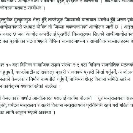
 केबलकार आन्दोलन’को समर्थनमा बृहत् प्रदर्शन र कोणसभा । केबलकार खारेज
कम चेम्जोङलगायतबाट सम्बोधन ।
ुगोक मुक्कुमलुङ क्षेत्र हुँदै ताप्लेजुङ जिल्लाको यातायात अवरोध हुँदै अरुण पूर्
्म आन्दोलनकारी पक्षबाट घोषित नौ जिल्ला चक्काजामको आन्दोलन जारी छ । आइ
ानबाट छ जना आन्दोलनकारीलाई प्रहरीले नियन्त्रणमा लिएको साथै आन्दोलनक
ाट बल प्रयोगका घटना भएको विभिन्न सञ्चार माध्यम र सामाजिक सञ्जालहरुमा
षधर १० वटा विभिन्न सामाजिक सङ्घ संस्था र ९ वटा विभिन्न राजनीतिक घटकक
हुनुपर्ने, काफ्लेपाटीबाट सशस्त्र प्रहरी र जनपथ प्रहरी फिर्ता गर्नुपर्ने, आन्दोल
को केबलकार निर्माण कम्पनीले गर्नुपर्ने, पाथिभरा क्षेत्र विकास समिति खारेज
लनका कार्यक्रम यथावत रहेको उल्लेख ।
‘नो केबलकार’ अर्थात आन्दोलनरत पक्षलाई वार्तामा बोलायो । गृह मन्त्रालयका स
कृति, पर्यटन मन्त्रालय र सहरी विकास मन्त्रालयका प्रतिनिधि रहने गरी गठित च
ाका लागि आह्वान भएको अवस्था ।