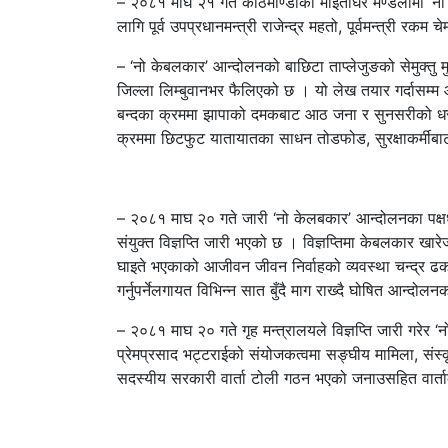
– २०८१ माघ २१ गते काठमाण्डौको माइतीघर मण्डलामा ‘नो
लागि पूर्व उपप्रधानमन्त्री राजेन्द्र महतो, पूर्वमन्त्री र
– ‘नो केबलकार’ आन्दोलनको बाछिटा ताप्लेजुङको सेमुक्तु मुक्त
जिल्ला लिम्बुवानभर फैलिएको छ । यो लेख तयार गर्दासम
बन्दका क्रममा झापाको दमकबाट आठ जना र सुनसरीको धर
क्रममा छिटफुट यातायातका साधन तोडफोड, सुरक्षाकर्मीब
– २०८१ माघ २० गते जारी ‘नो केलबकार’ आन्दोलनका पक्
संयुक्त विज्ञप्ति जारी भएको छ । विज्ञप्तिमा केबलकार खारेज 
घाइते भएकाको आजीवन जीवन निर्वाहको व्यवस्था चन्द्र ढकाल
गर्नुपर्नेलगायत विभिन्न सात बुँदै माग राख्दै घोषित आन्दो
– २०८१ माघ २० गते गृह मन्त्रालयले विज्ञप्ति जारी गरेर 
प्रेमप्रसाद भट्टराईको संयोजकत्वमा सङ्घीय मामिला, संस्
सदस्यीय सरकारी वार्ता टोली गठन भएको जनाउसहित वार्त