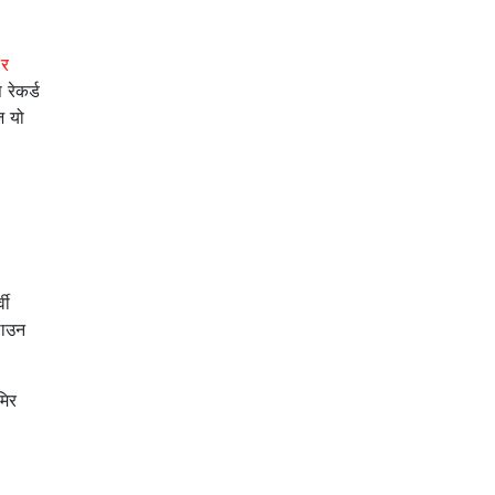
 र
 रेकर्ड
ज यो
वी
लाउन
मिर