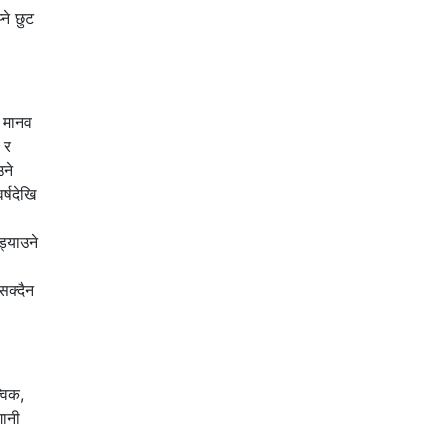
ने छुट
े मानव
 र
उने
्षदेखि
ड्याउने
सक्दैन
्विक,
गानी