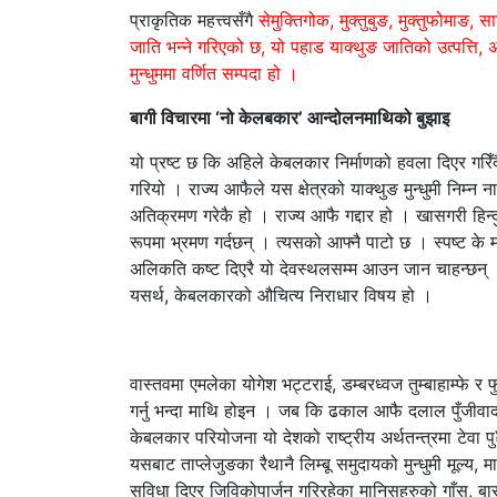
प्राकृतिक महत्त्वसँगै
सेमुक्तिगोक, मुक्तुबुङ, मुक्तुफोमाङ,
जाति भन्ने गरिएको छ, यो पहाड याक्थुङ जातिको उत्पत्ति, अ
मुन्धुममा वर्णित सम्पदा हो ।
बागी विचारमा ‘नो केलबकार’ आन्दोलनमाथिको बुझाइ
यो प्रष्ट छ कि अहिले केबलकार निर्माणको हवला दिएर गर
गरियो । राज्य आफैले यस क्षेत्रको याक्थुङ मुन्धुमी निम्न न
अतिक्रमण गरेकै हो । राज्य आफै गद्दार हो । खासगरी हिन्दु 
रूपमा भ्रमण गर्दछन् । त्यसको आफ्नै पाटो छ । स्पष्ट के मा
अलिकति कष्ट दिएरै यो देवस्थलसम्म आउन जान चाहन्छन् 
यसर्थ, केबलकारको औचित्य निराधार विषय हो ।
वास्तवमा एमलेका योगेश भट्टराई, डम्बरध्वज तुम्बाहाम्फे
गर्नु भन्दा माथि होइन । जब कि ढकाल आफै दलाल पुँजीवाद
केबलकार परियोजना यो देशको राष्ट्रीय अर्थतन्त्रमा टे
यसबाट ताप्लेजुङका रैथानै लिम्बू समुदायको मुन्धुमी मूल्य, मा
सुविधा दिएर जिविकोपार्जन गरिरहेका मानिसहरुको गाँस, बा