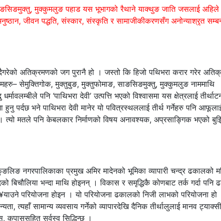
 साङसिङमुक्तु, मुक्कुमलुङ पहाड यस भूभागको रैथाने याक्थुङ जाति जसलाई अहिले ल
नुष्ठान, जीवन पद्धति, संस्कार, संस्कृति र सामाजीकीकरणसँग अनोन्याश्रृत सम्बन
िँदैगरेको अतिक्रमणको जग पुरानै हो । जस्तो कि हिजो पथिभरा करार गरेर अतिक
ामहरु– सेमुक्तिगोक, मुक्तुबुङ, मुक्तुफोमाङ, साङसिङमुक्तु, मुक्कुमलुङ नाममाथि
धर्मावलम्बीले पनि ‘पाथिभरा देवी’ उत्पत्ति भएको विश्वासमा यस क्षेत्रलाई तीर्था
 हुनु पर्दछ भने पाथिभरा देवी मानेर यो पवित्रस्थललाई तीर्थ गर्नेहरु पनि आफूला
। त्यो मतले पनि केबलकार निर्माणको विषय अनावश्यक, अप्रसाङ्गिक भएको बुझ
 र फुङलिङ नगरपालिकाका प्रमुख अमिर मादेनको भूमिका व्यापारी चन्द्र ढकालको म
को बिचौलिया भन्दा माथि होइनन् । विकास र समृद्धिकै कोणबाट तर्क गर्दा पनि
वा पु¥याउने परियोजना होइन । यो परियोजना ढकालको निजी लाभको परियोजना हो
न्यता, त्यहाँ सामान्य व्यवसाय गर्नेको व्यापारदेखि दैनिक तीर्थालुलाई मानव ट्याक्
स, कपाससहित सर्वस्व सिद्धिन्छ ।