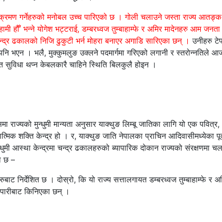
अतिक्रमण गर्नेहरुको मनोबल उच्च पारिएको छ । गोली चलाउने जस्ता राज्य आतङ्क
ामी हौँ’ भन्ने योगेश भट्टराई, डम्बरध्वज तुम्बाहाम्फे र अमिर मादेनहरु आम जनता
्द्र ढकालको निजि ढुकुटी भर्न मोहरा बनाएर अगाडि सारिएका छन् ।
उनीहरु टेप
रा पनि भएन । भलै, मुक्कुमलुङ उक्लने पदमार्गमा गरिएको लगानी र स्तरोन्नतिले आ
िक्त सुविधा थप्न केबलकारै चाहिने स्थिति बिलकुलै होइन ।
 राज्यको मुन्धुमी मान्यता अनुसार याक्थुङ लिम्बू जातिका लागि यो एक पवित्र,
्मिक शक्ति केन्द्र हो । र, याक्थुङ जाति नेपालका प्राचिन आदिवासीमध्येका पूर्
धुमी आस्था केन्द्रमा चन्द्र ढकालहरुको ब्यापारिक दोकान राज्यको संरक्षणमा च
ो छ –
बाट निर्देशित छ । दोस्रो, कि यो राज्य सत्तालगायत डम्बरध्वज तुम्बाहाम्फे र अ
यापारीबाट किनिएका छन् ।