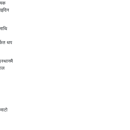
्यक
ाइदिन
ीमाथि
र्फत थप
स्थानमै
हाल
 माटो
।