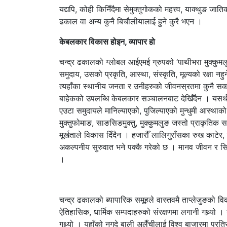
यद्यपि, कोही किनिँदैमा सेमुक्तुगोकको महत्त्व, याक्थुङ जा
ढकाल वा अन्य कुनै बिचौलीयालाई हुने कुरै भएन ।
केबलकार विकास होइन, व्यापार हो
चन्द्र ढकालको ग्लोबल आईएमई ग्रुपको ‘पाथीभरा मुक्कुमल
समुदाय, उसको प्रकृति, आस्था, संस्कृति, मूल्यको रक्षा न
त्यहाँका स्थानीय जनता र उनीहरुको जीवनस्रतमा कुनै सकार
बाहेकको उपलब्धि केबलकार सञ्चालनबाट देखिँदैन । यसर्थ
एउटा समुदायले मानिल्याएको, पुजिल्याएको मुन्धुमी आस्थाको
मुक्तुफोमाङ, साङसिङमुक्तु, मुक्कुमलुङ जस्तो प्राकृतिक सम
मूर्खताले विकास दिँदैन । हजारौँ लालिगुराँसका रुख काटे
अकल्पनीय सुरुवात भने पक्कै गरेको छ । मानव जीवन र सिङ्गो
।
चन्द्र ढकालको ब्यापारिक समूहले वास्तवमै ताप्लेजुङको विक
ऐतिहासिक, धार्मिक सम्पदाहरुको संरक्षणमा लगानी गथ्र्यो । 
गथ्र्यो । यहाँको नगदे बाली अलैँचीलाई विश्व बाजारमा प्रतिस