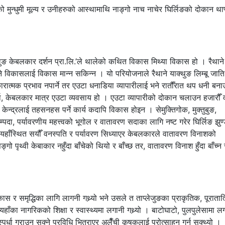
तिको मुन्धुमी मूल्य र उनीहरुको आस्थामाथि नाङ्गो नाच नाचेर घिर्लिङको दोकान थाप्
ुङ केबलकार दर्शन प्रा.लि.’ले थालेको कथित विकास मिथ्या विकास हो । रैथान
हुने विकासलाई विकास मान्न सकिन्न । यो परियोजनाले रैथाने याक्थुङ लिम्बू जाति
ात्मक प्रभाव नपार्ने तर एउटा धनाडिया व्यापारीलाई भने रातौँरात थप धनी बना
, केबलकार मात्र एउटा व्यवसाय हो । एउटा व्यापारीको दोकान चलाउन हजारौँ वर
 केन्द्रलाई तहसनहस पर्ने कार्य कदापि विकास होइन । सेमुक्तिगोक, मुक्तुबुङ,
्पदा, पर्यावरणीय महत्त्वको भूगोल र वातावरण सदाका लागि नष्ट गरेर घिर्लिङ झुण्
र, यहाँस्थित सयौँ वनस्पति र पर्यावरण सिध्याएर केबलकारले वातावरण विनाशको
 पृथ्वी केबाकार नहुँदा बाँचेको थियो र बाँच्छ तर, वातावरण विनाश हुँदा बाँच्न 
ास र समृद्धिका लागि लागनी गथ्र्यो भने उसले त ताप्लेजुङका प्राकृतिक, पूरातात
यहाँका नागरिकको शिक्षा र स्वास्थ्यमा लगानी गथ्र्यो । बाटोघाटो, पुलपुलेसामा ल
्पर्धा गराउन सक्ने प्रविधि भित्राएर अलैँची कृषकलाई प्रोत्साहन गर्न सक्थ्यो ।