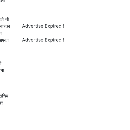
ीका
वको नौ
Advertise Expired !
तबारको
ा
Advertise Expired !
 आएका ।
ो
नमा
हसचिव
ार