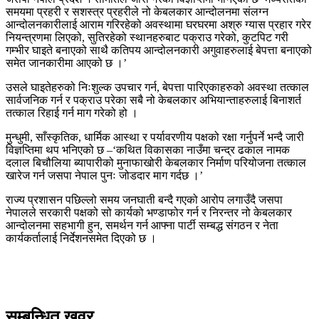
समयमा प्रहरी र सशस्त्र प्रहरीले नो केबलकार आन्दोलनमा संलग्न
आन्दोलनकारीलाई आराम गरिरहेको अवस्थामा घरघरमा अश्रु ग्यास प्रहार गरेर
नियन्त्रणमा लिएको, सुतिरहेको स्थानहरुबाट पक्राउ गरेको, कुटपिट गरी
गम्भीर घाइते बनाएको साथै कतिपय आन्दोलनकारी अगुवाहरुलाई बेपत्ता बनाएको
समेत जानकारीमा आएको छ ।’
उसले घाइतेहरुको निःशुल्क उपचार गर्न, बेपत्ता पारिएकाहरुको अवस्था तत्काल
सार्वजनिक गर्न र पक्राउ परेका सबै नो केबलकार अभियान्ताहरुलाई बिनाशर्त
तत्काल रिहाई गर्न माग गरेको हो ।
मुन्धुमी, साँस्कृतिक, धार्मिक आस्था र पर्यावरणीय पक्षको रक्षा गर्नुपर्ने भन्दै जारी
विज्ञप्तिमा थप भनिएको छ –‘कथित विकासका नाउँमा चन्द्र ढकाल नामक
दलाल बिचौलिया ब्यापारीको मुनाफाखोरी केबलकार निर्माण परियोजना तत्काल
खारेज गर्न जसपा नेपाल पुनः जोडदार माग गर्दछ ।’
राज्य प्रशासन पछिल्लो समय जनघाती बन्दै गएको आरोप लगाउँदै जसपा
नेपालले सरकारी पक्षको सो कार्यको भण्डाफोर गर्न र निरन्तर नो केबलकार
आन्दोलनमा सहभागी हुन, समर्थन गर्न आफ्ना पार्टी सम्बद्ध संगठन र नेता
कार्यकर्तालाई निर्देशनसमेत दिएको छ ।
सम्बन्धित खवर