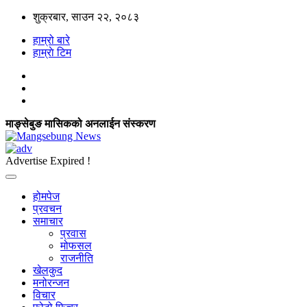
शुक्रबार, साउन २२, २०८३
हाम्रो बारे
हाम्राे टिम
माङ्सेबुङ मासिकको अनलाईन संस्करण
Advertise Expired !
होमपेज
प्रवचन
समाचार
प्रवास
मोफसल
राजनीति
खेलकुद
मनोरन्जन
विचार