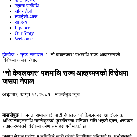
फोटो फिचर
सूचना प्रविधि
जीवनशैली
तपाईंको-आज
साहित्य
E papers
Our Story
Welcome
होमपेज
/
मुख्य समाचार
/
‘नो केबलकार’ पक्षमाथि राज्य आक्रमणको
विरोधमा जसपा नेपाल
‘नो केबलकार’ पक्षमाथि राज्य आक्रमणको विरोधमा
जसपा नेपाल
आइतबार, फागुन ११, २०८१
माङसेबुङ न्युज
माङसेबुङ ।
जनता समाजवादी पार्टी नेपालले ‘नो केबलकार’ आन्दोलनका
अभियान्ताहरुमाथि ताप्लेजुङको फुङलिङमा शनिबार राति भएको दमन, धरपकड
र आक्रमणको विरोधमा कोण सभाहरु गर्ने भएको छ ।
जसपा नेपाल प्रदेश १ समितिले जारी गरेको विज्ञप्तिमा भनिएको छ ‘मध्येरातको