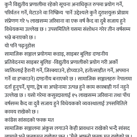
कुनै विद्युतीय प्रणालीमा रहेको सूचना अनाधिकृत रुपमा प्रयोग गर्ने,
परिर्वतन गर्ने, मेटाउने वा निष्क्रिय पार्ने उद्देश्यले कुनै दुराशयुक्त प्रोग्राम
संप्रेणण गरे ५ लाखसम्म जरिवाना वा एक वर्ष कैद वा दुबै सजाय हुने
विधेयकमा उल्लेख छ । उपसमितिले यसमा संशोधन गरेर तीन वर्षसम्म
भन्ने बनाएको छ ।
यो पनि पढ्नुहोस
सामाजिक सञ्जाल प्रयोगमा कडाइ, साइबर बुलिङ दण्डनीय
प्रतिवेदनमा साइबर बुलिङ -विद्युतीय प्रणालीको प्रयोग गरी अर्को
व्यक्तिलाई हैरानी गर्ने, जिस्क्याउने, होच्याउने, हतोत्साहीत गर्ने, अपमान
गर्ने वा हप्काउने) दण्डनीय बनाएको छ । सामाजिक सञ्जालहरु नेपालमा
दर्ता हुनुपर्ने, घृणा, द्वेष वा अपहेनामा उत्पन्न हुने काम कारबाही गर्न नहुने
उल्लेख छ । यसो गरेमा कसुरदारलाई १५ लाखसम्म जरिवाना तथा पाँच
वर्षसम्म कैद वा दुवै सजाय हुने विधेयकको व्यवस्थालाई उपसमितिले
कामय राखेको छ ।
कांग्रेस सांसदको फरक मत
सामाजिक सञ्जालमा अंकुस लगाउने केही प्रावधान राखेको भन्दै सांसद
लामाले भने फरकमत राखेका छन् । ‘मैले आफ्नो फरक मत राखेको छु ।