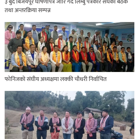
३ बुँदे बिजयपूर घोषणापत्र जारि गर्दै लिम्बु पत्रकार संघको बैठक
तथा अन्तरक्रिया सम्पन्न
फोनिजको संघीय अध्यक्षमा लक्की चौधरी निर्वाचित