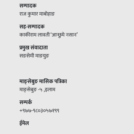
सम्पादक
राज कुमार माबोहाङ
सह-सम्पादक
काकीराम लावती ‘आन्छुमे नसान’
प्रमुख संवादाता
सङसेमी माङयुङ
माङ्सेबुङ मासिक पत्रिका
माङ्सेबुङ -५ ,इलाम
सम्पर्क
+९७७-९८०३०५७१९९
ईमेल