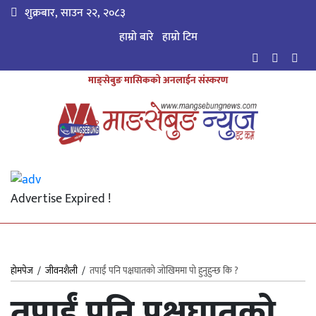
शुक्रबार, साउन २२, २०८३
हाम्रो बारे
हाम्राे टिम
माङ्सेबुङ मासिकको अनलाईन संस्करण
Advertise Expired !
होमपेज
/
जीवनशैली
/
तपाईं पनि पक्षघातको जोखिममा पो हुनुहुन्छ कि ?
तपाईं पनि पक्षघातको